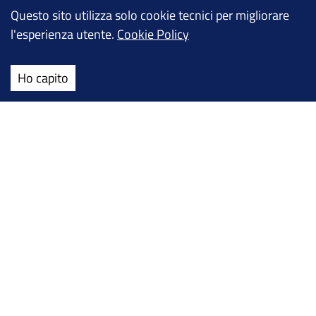
Ultime notizie
Questo sito utilizza solo cookie tecnici per migliorare
l'esperienza utente.
Cookie Policy
Ho capito
NOTIZIA
—
18 MAGGIO - 2026
NEVICATA DI PRIMAVERA
→
TUTTE LE NEWS FLASH