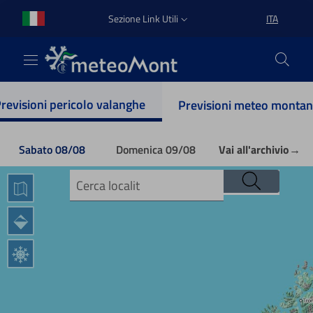
Vai al contenuto principale
Vai al footer
Sezione Link Utili
ITA
revisioni pericolo valanghe
Previsioni meteo monta
Sabato 08/08
Domenica 09/08
Vai all'archivio
→